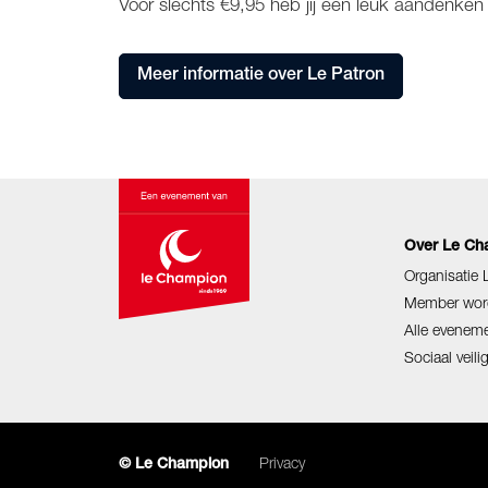
Voor slechts €9,95 heb jij een leuk aandenke
Meer informatie over Le Patron
Over Le Ch
Organisatie
Member wor
Alle evenem
Sociaal veil
Privacy
© Le Champion