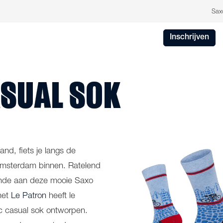
Sax
Inschrijven
ASUAL SOK
nd, fiets je langs de
sterdam binnen. Ratelend
inde aan deze mooie Saxo
met
Le Patron
heeft le
 casual sok ontworpen.