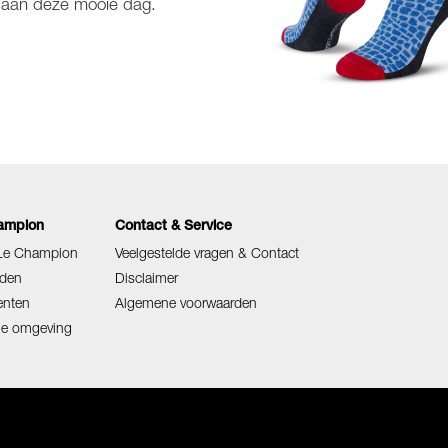
n aan deze mooie dag.
ampion
Contact & Service
 Le Champion
Veelgestelde vragen & Contact
den
Disclaimer
enten
Algemene voorwaarden
ige omgeving